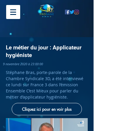
Le métier du jour : Applicateur
hygiéniste
9 novembre 2020 à 23:00:00
Stéphane Bras, porte-parole de la
Chambre Syndicale 3D, a été interviewé
ce lundi sur France 3 dans l’émission
Ensemble C’est Mieux pour parler du
métier d’applicateur hygiéniste.
Cliquez ici pour en voir plus