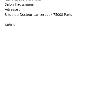
Salon Haussmann
Adresse :
3 rue du Docteur Lancereaux 75008 Paris
Métro : 
Afficher plus
Partager cet événement
© 2021 par PROSANE