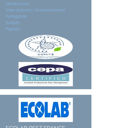
Dératisation
Vide-Ordures / Assainissement
Fumigation
Guêpes
Pigeons