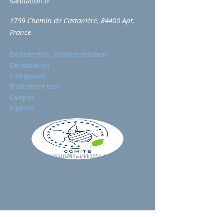
sanitation.fr
1759 Chemin de Castanière, 84400 Apt,
France
Désinfection, Désinsectisation,
Dératisation
Fumigation
Traitement bois
Guêpes
Pigeons