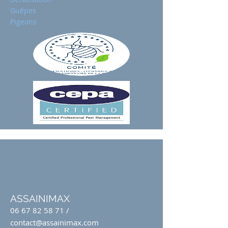
Guêpes
Pigeons
ASSAINIMAX
06 67 82 58 71
/
contact@assainimax.com