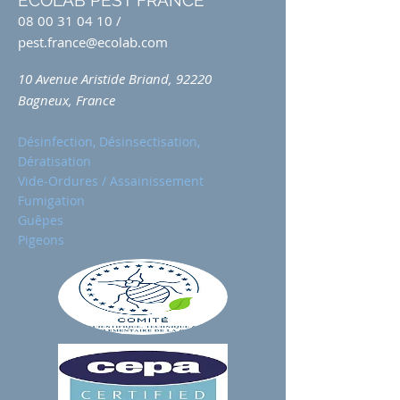
ECOLAB PEST FRANCE
08 00 31 04 10
/
pest.france@ecolab.com
10 Avenue Aristide Briand, 92220
Bagneux, France
Désinfection, Désinsectisation,
Dératisation
Vide-Ordures / Assainissement
Fumigation
Guêpes
Pigeons