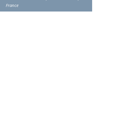
France
Désinfection, Désinsectisation,
Dératisation
Fumigation
Traitement bois
Guêpes
Pigeons