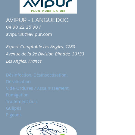
AVIPUR - LANGUEDOC
04 90 22 25 90
/
avipur30@avipur.com
Expert-Comptable Les Angles, 1280
Avenue de la 2è Division Blindée, 30133
Les Angles, France
Désinfection, Désinsectisation,
Dératisation
Vide-Ordures / Assainissement
Fumigation
Traitement bois
Guêpes
Pigeons