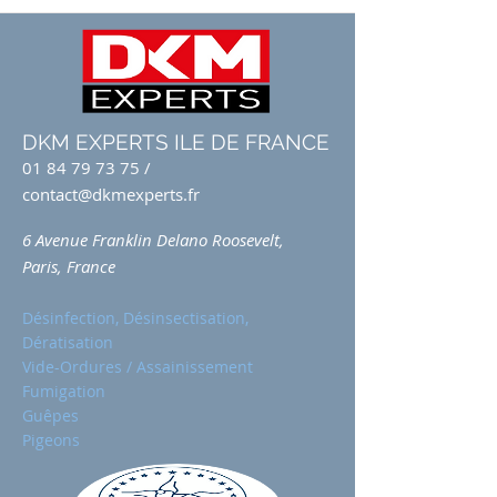
DKM EXPERTS ILE DE FRANCE
01 84 79 73 75
/
contact@dkmexperts.fr
6 Avenue Franklin Delano Roosevelt,
Paris, France
Désinfection, Désinsectisation,
Dératisation
Vide-Ordures / Assainissement
Fumigation
Guêpes
Pigeons