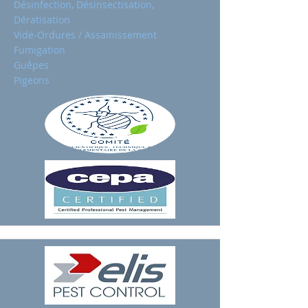
Désinfection, Désinsectisation,
Dératisation
Vide-Ordures / Assainissement
Fumigation
Guêpes
Pigeons