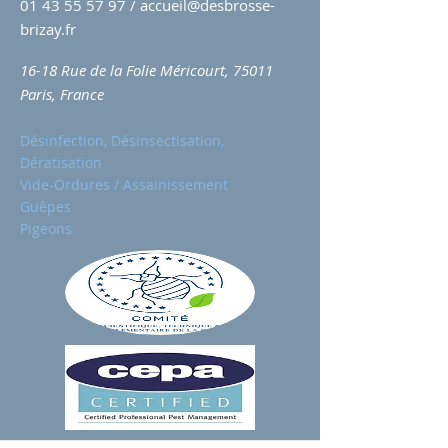
01 43 55 57 97
/
accueil@desbrosse-
brizay.fr
16-18 Rue de la Folie Méricourt, 75011
Paris, France
Désinfection, Désinsectisation,
Dératisation
Vide-Ordures / Assainissement
Guêpes
Pigeons