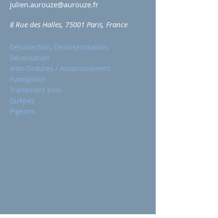
julien.aurouze@aurouze.fr
8 Rue des Halles, 75001 Paris, France
Désinfection, Désinsectisation,
Dératisation
Vide-Ordures / Assainissement
Fumigation
Traitement bois
Guêpes
Pigeons