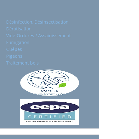
Désinfection, Désinsectisation,
Dératisation
Vide-Ordures / Assainissement
Fumigation
Guêpes
Pigeons
Traitement bois