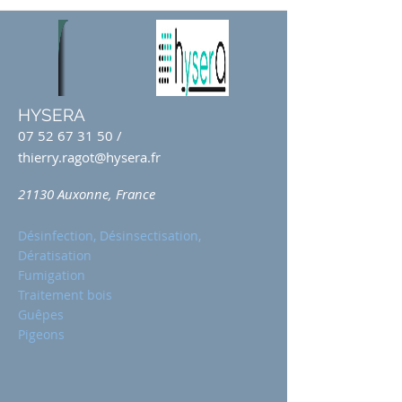
HYSERA
07 52 67 31 50
/
thierry.ragot@hysera.fr
21130 Auxonne, France
Désinfection, Désinsectisation,
Dératisation
Fumigation
Traitement bois
Guêpes
Pigeons