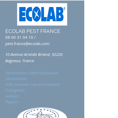
ECOLAB PEST FRANCE
08 00 31 04 10
/
pest.france@ecolab.com
10 Avenue Aristide Briand, 92220
Bagneux, France
Désinfection, Désinsectisation,
Dératisation
Vide-Ordures / Assainissement
Fumigation
Guêpes
Pigeons