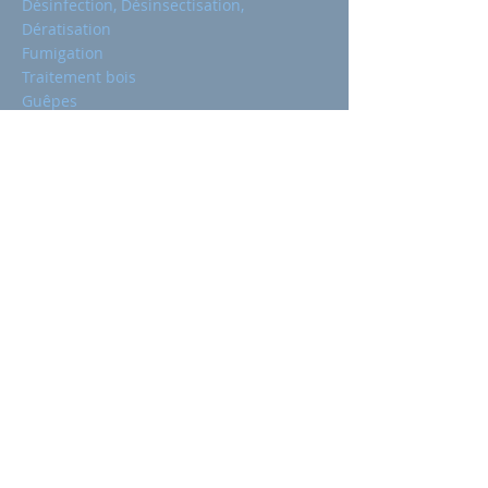
Désinfection, Désinsectisation,
Dératisation
Fumigation
Traitement bois
Guêpes
Pigeons