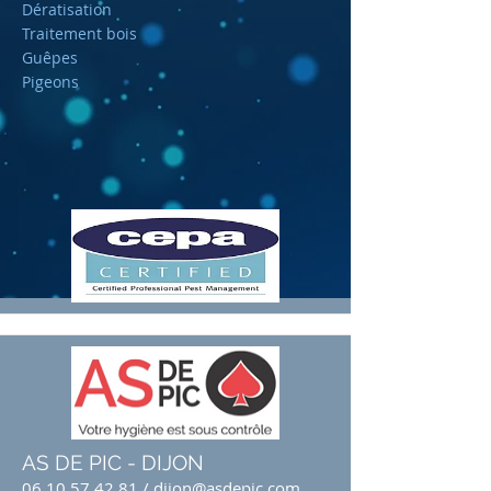
Dératisation
Traitement bois
Guêpes
Pigeons
AS DE PIC - DIJON
06 10 57 42 81
/
dijon@asdepic.com