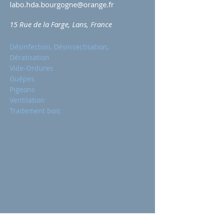
labo.hda.bourgogne@orange.fr
15 Rue de la Farge, Lans, France
Désinfection, Désinsectisation,
Dératisation
Vide-Ordures
Guêpes
Pigeons
Ventilation
Traitement bois