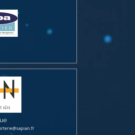
que
orterie@sapian.fr