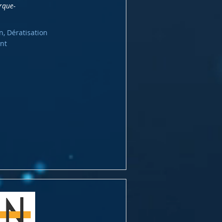
rque-
n, Dératisation
nt