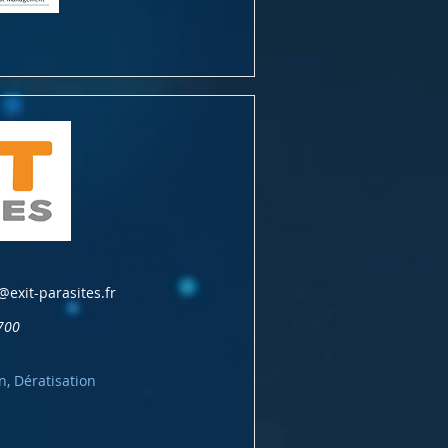
@exit-parasites.fr
700
n, Dératisation