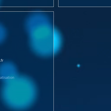
fr
atisation