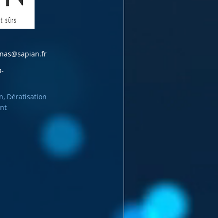
inas@sapian.fr
n-
n, Dératisation
nt