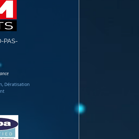
-PAS-
rance
n, Dératisation
nt