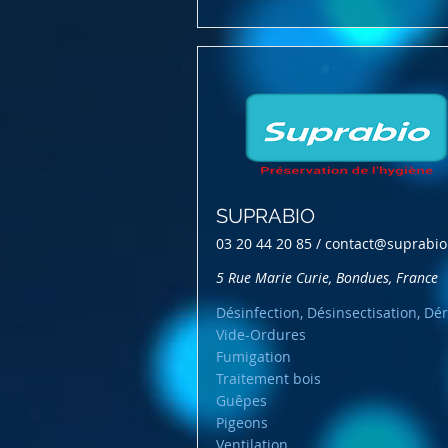
SUPRABIO
03 20 44 20 85 /
contact@suprabio.
5 Rue Marie Curie, Bondues, France
Désinfection, Désinsectisation, Dér
Vide-Ordures
Fumigation
Traitement bois
Guêpes
Pigeons
Ventilation