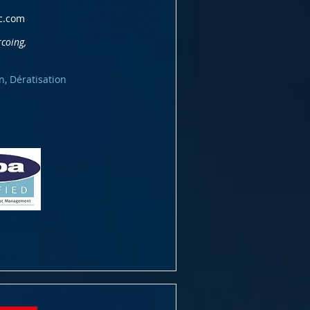
ic.com
coing,
n, Dératisation