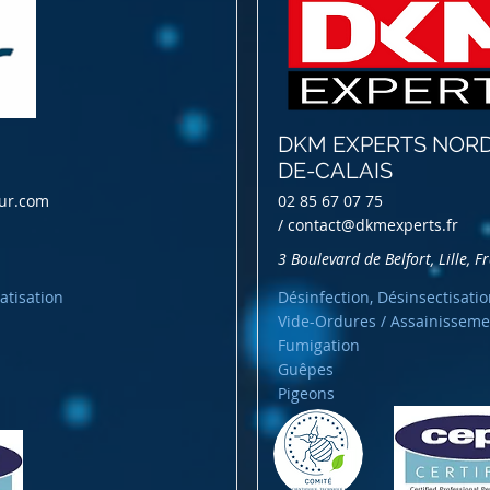
DKM EXPERTS NORD
DE-CALAIS
ur.com
02 85 67 07 75
/
contact@dkmexperts.fr
3 Boulevard de Belfort, Lille, F
atisation
Désinfection, Désinsectisatio
Vide-Ordures / Assainisseme
Fumigation
Guêpes
Pigeons