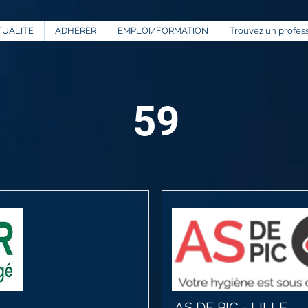
TUALITE
ADHERER
EMPLOI/FORMATION
Trouvez un profes
59
AS DE PIC - LILLE