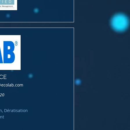
CE
@ecolab.com
220
n, Dératisation
nt