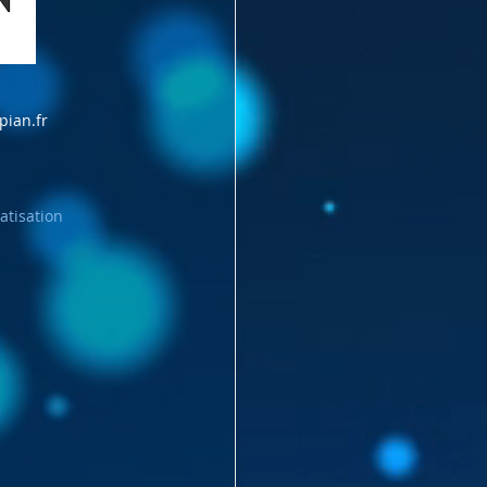
pian.fr
atisation