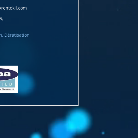
@rentokil.com
n,
n, Dératisation