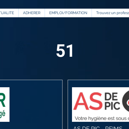
TUALITE
ADHERER
EMPLOI/FORMATION
Trouvez un profes
51
AS DE PIC - REIMS