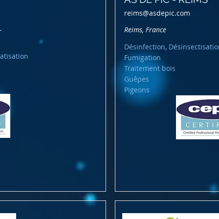
reims@asdepic.com
-
Reims, France
Désinfection, Désinsectisatio
atisation
Fumigation
Traitement bois
Guêpes
Pigeons