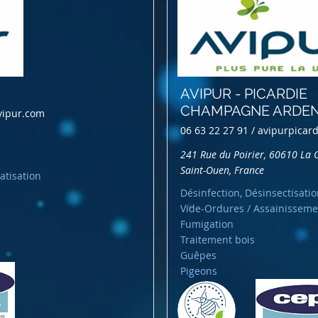
AVIPUR - PICARDIE
CHAMPAGNE ARDE
vipur.com
06 63 22 27 91 /
avipurpicar
241 Rue du Poirier, 60610 La C
Saint-Ouen, France
atisation
Désinfection, Désinsectisatio
Vide-Ordures / Assainisseme
Fumigation
Traitement bois
Guêpes
Pigeons