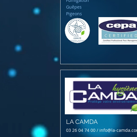
Fumigation
Guêpes
Pigeons
LA CAMDA
03 26 04 74 00 /
info@la-camda.c