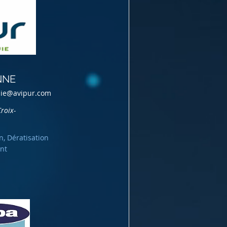
NNE
die@avipur.com
roix-
n, Dératisation
nt