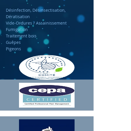
Désinfection, Désinsectisation,
Dératisation
Vide-Ordures / Assainissement
Fumigation
Traitement bois
Guêpes
Pigeons