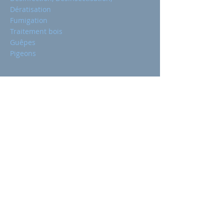
Dératisation
Fumigation
Traitement bois
Guêpes
Pigeons