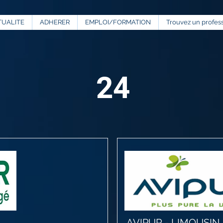
TUALITE
ADHERER
EMPLOI/FORMATION
Trouvez un profes
24
AVIPUR - LIMOUSIN