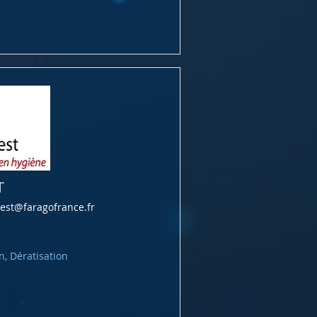
T
est@faragofrance.fr
n, Dératisation