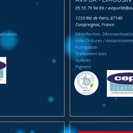
05 55 79 94 89 /
avipur86@a
1233 Rte de Paris, 87140
Compreignac, France
atisation
Désinfection, Désinsectisatio
Vide-Ordures / Assainisseme
Fumigation
Traitement bois
Guêpes
Pigeons