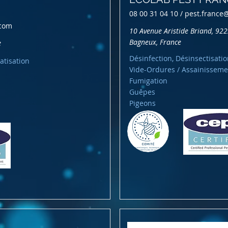
08 00 31 04 10 /
pest.france
.com
10 Avenue Aristide Briand, 92
Bagneux, France
e
Désinfection, Désinsectisatio
atisation
Vide-Ordures / Assainisseme
Fumigation
Guêpes
Pigeons