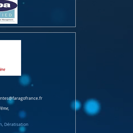
entes@faragofrance.fr
lême,
n, Dératisation