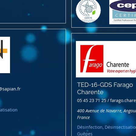
TED-16-GDS Farago
@sapian.fr
Charente
05 45 23 71 25 /
farago.char
atisation
400 Avenue de Navarre, Angou
France
Désinfection, Désinsectisatio
Guêpes