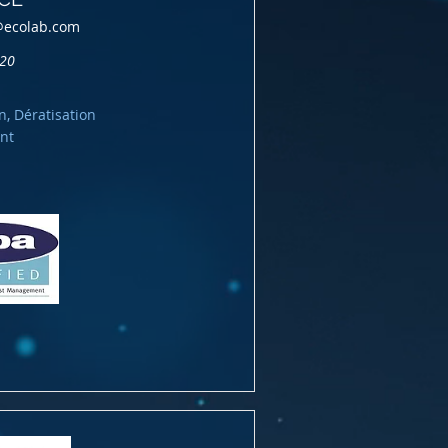
@ecolab.com
220
n, Dératisation
nt