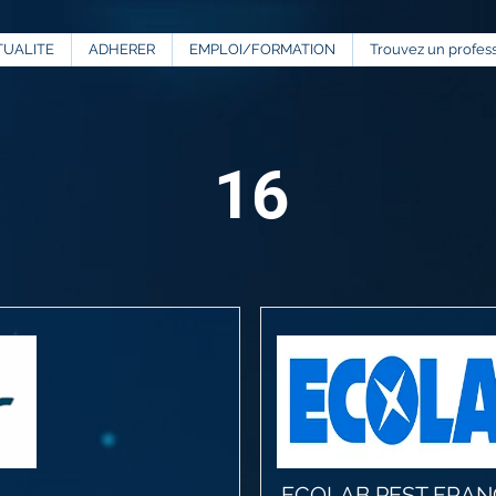
TUALITE
ADHERER
EMPLOI/FORMATION
Trouvez un profes
16
ECOLAB PEST FRAN