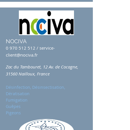
NOCIVA
0 970 512 512
/
service-
client@nociva.fr
Zac du Tambouret, 12 Av. de Cocagne,
31560 Nailloux, France
Désinfection, Désinsectisation,
Dératisation
Fumigation
Guêpes
Pigeons