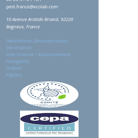
pest.france@ecolab.com
10 Avenue Aristide Briand, 92220
Bagneux, France
Désinfection, Désinsectisation,
Dératisation
Vide-Ordures / Assainissement
Fumigation
Guêpes
Pigeons