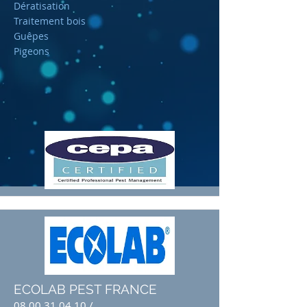
Dératisation
Traitement bois
Guêpes
Pigeons
ECOLAB PEST FRANCE
08 00 31 04 10
/