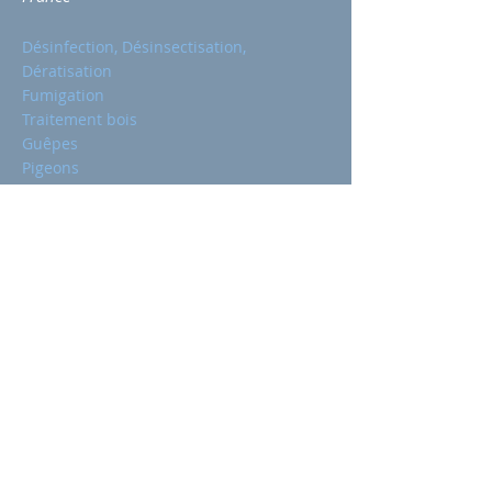
Désinfection, Désinsectisation,
Dératisation
Fumigation
Traitement bois
Guêpes
Pigeons